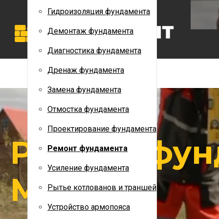
Дренаж фундамента
Гидроизоляция фундамента
Замена фундамента
Демонтаж фундамента
Отмостка фундамента
Диагностика фундамента
Проектирование фундамента
Дренаж фундамента
Ремонт фундамента
Замена фундамента
Усиление фундамента
Отмостка фундамента
Рытье котлованов и траншей
Проектирование фундамента
Ремонт фун
Устройство армопояса
Ремонт фундамента
Утепление фундамента
Усиление фундамента
Москве
Строительство фундамента
Рытье котлованов и траншей
НАШИ РАБОТЫ
Устройство армопояса
КОНТАКТЫ