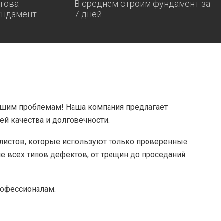
това
В среднем строим фундамент за
ундамент
7 дней
ьшим проблемам! Наша компания предлагает
й качества и долговечности.
листов, которые используют только проверенные
е всех типов дефектов, от трещин до проседаний
рофессионалам.