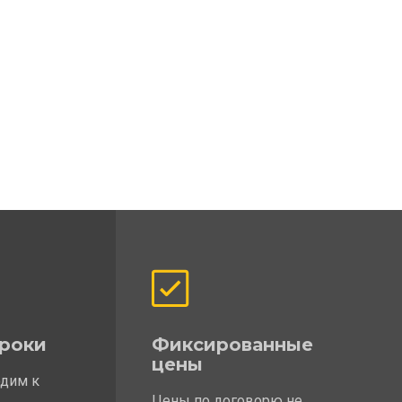
роки
Фиксированные
цены
одим к
Цены по договорю не