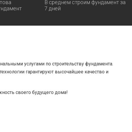
това
В среднем строим фундамент за
ундамент
7 дней
альными услугами по строительству фундамента.
технологии гарантируют высочайшее качество и
жность своего будущего дома!