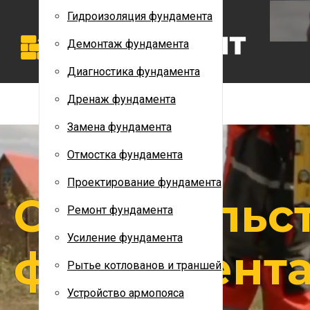
Дренаж фундамента
Гидроизоляция фундамента
Замена фундамента
Демонтаж фундамента
Отмостка фундамента
Диагностика фундамента
Проектирование фундамента
Дренаж фундамента
Ремонт фундамента
Замена фундамента
Усиление фундамента
Отмостка фундамента
Рытье котлованов и траншей
Проектирование фундамента
Строительс
Устройство армопояса
Ремонт фундамента
Утепление фундамента
Усиление фундамента
фундамента
Строительство фундамента
Рытье котлованов и траншей
НАШИ РАБОТЫ
Устройство армопояса
КОНТАКТЫ