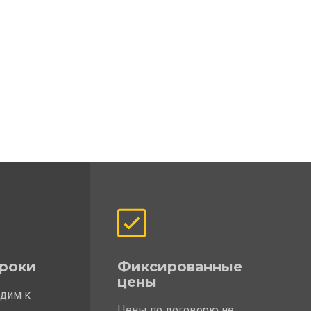
роки
Фиксированные
цены
одим к
Цены по договорю не