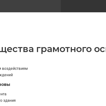
ества грамотного о
м воздействиям
ждений
новы
ента
о здания